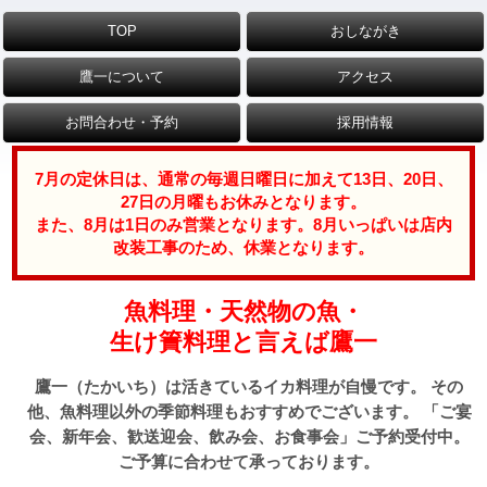
TOP
おしながき
鷹一について
アクセス
お問合わせ・予約
採用情報
7月の定休日は、通常の毎週日曜日に加えて13日、20日、
27日の月曜もお休みとなります。
また、8月は1日のみ営業となります。8月いっぱいは店内
改装工事のため、休業となります。
魚料理・天然物の魚・
生け簀料理と言えば鷹一
鷹一（たかいち）は活きているイカ料理が自慢です。
その
他、魚料理以外の季節料理もおすすめでございます。
「ご宴
会、新年会、歓送迎会、飲み会、お食事会」ご予約受付中。
ご予算に合わせて承っております。